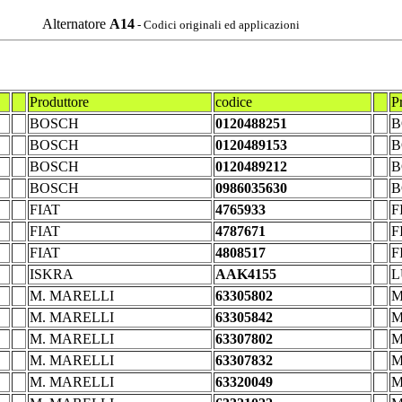
Alternatore
A14
- Codici originali ed applicazioni
Produttore
codice
P
BOSCH
0120488251
B
BOSCH
0120489153
B
BOSCH
0120489212
B
BOSCH
0986035630
B
FIAT
4765933
F
FIAT
4787671
F
FIAT
4808517
F
ISKRA
AAK4155
L
M. MARELLI
63305802
M
M. MARELLI
63305842
M
M. MARELLI
63307802
M
M. MARELLI
63307832
M
M. MARELLI
63320049
M