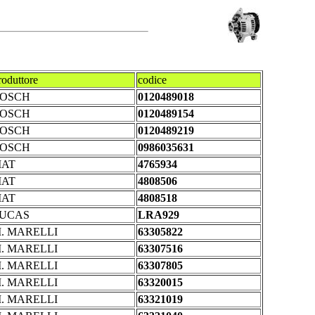
roduttore
codice
OSCH
0120489018
OSCH
0120489154
OSCH
0120489219
OSCH
0986035631
IAT
4765934
IAT
4808506
IAT
4808518
UCAS
LRA929
. MARELLI
63305822
. MARELLI
63307516
. MARELLI
63307805
. MARELLI
63320015
. MARELLI
63321019