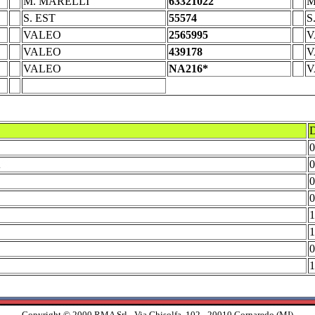
M. MARELLI
63321022
M
S. EST
55574
S
VALEO
2565995
V
VALEO
439178
V
VALEO
NA216*
V
D
0
A
0
0
0
1
1
0
1
Copyright © 2000 RMA Srl - Via Ghisolfa, 102 - 20010 Cornaredo (MI)