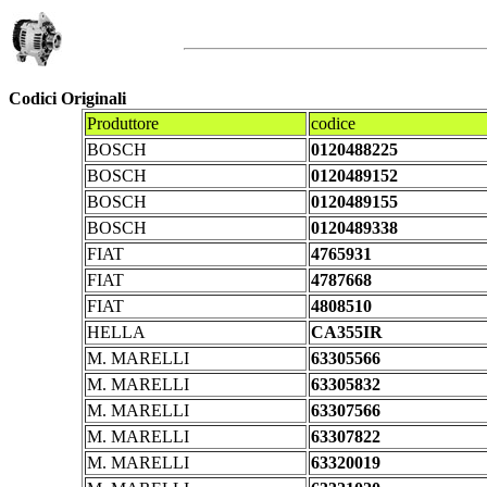
Codici Originali
Produttore
codice
BOSCH
0120488225
BOSCH
0120489152
BOSCH
0120489155
BOSCH
0120489338
FIAT
4765931
FIAT
4787668
FIAT
4808510
HELLA
CA355IR
M. MARELLI
63305566
M. MARELLI
63305832
M. MARELLI
63307566
M. MARELLI
63307822
M. MARELLI
63320019