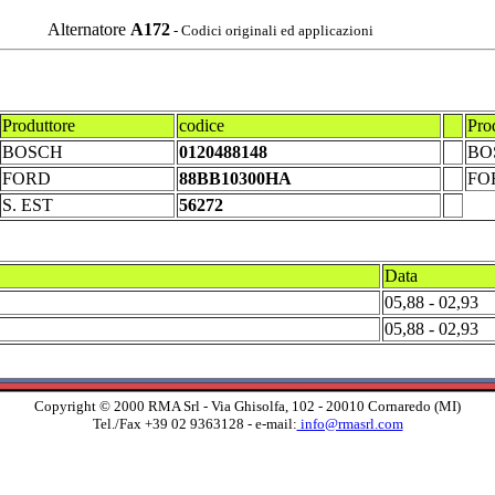
Alternatore
A172
- Codici originali ed applicazioni
Produttore
codice
Pro
BOSCH
0120488148
BO
FORD
88BB10300HA
FO
S. EST
56272
Data
05,88 - 02,93
05,88 - 02,93
Copyright © 2000 RMA Srl - Via Ghisolfa, 102 - 20010 Cornaredo (MI)
Tel./Fax +39 02 9363128 - e-mail:
info@rmasrl.com