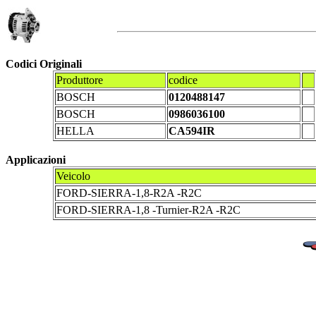
Codici Originali
Produttore
codice
BOSCH
0120488147
BOSCH
0986036100
HELLA
CA594IR
Applicazioni
Veicolo
FORD-SIERRA-1,8-R2A -R2C
FORD-SIERRA-1,8 -Turnier-R2A -R2C