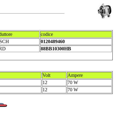
duttore
codice
SCH
0120489460
RD
88BB10300HB
Volt
Ampere
12
70 W
12
70 W