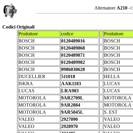
Alternatore
A210
- C
Codici Originali
Produttore
codice
Produttore
BOSCH
0120489016
BOSCH
BOSCH
0120489868
BOSCH
BOSCH
0120489871
BOSCH
BOSCH
0120489982
BOSCH
BOSCH
0986030620
BOSCH
DUCELLIER
511018
HELLA
ISKRA
AAK1183
LUCAS
LUCAS
LRA983
LUCAS
MOTOROLA
9AR2709L
MOTOROLA
MOTOROLA
9AR2884
MOTOROLA
MOTOROLA
9AR5045L
S. EST
VALEO
2927090
VALEO
VALEO
2928970
VALEO