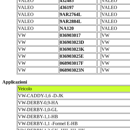
VALEO
432485
VALEO
VALEO
436197
VALEO
VALEO
9AR2764L
VALEO
VALEO
9AR2884L
VALEO
VALEO
NA120
VALEO
VW
036903017
VW
VW
036903023D
VW
VW
036903023K
VW
VW
036903025E
VW
VW
068903017F
VW
VW
068903023N
VW
Applicazioni
Veicolo
VW-CADDY-1,6 -D-JK
VW-DERBY-0,9-HA
VW-DERBY-1,0-GL
VW-DERBY-1,1-HB
VW-DERBY-1,1 -Formel E-HB