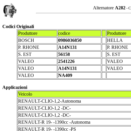
Alternatore
A282
- C
Codici Originali
Produttore
codice
Produttore
BOSCH
0986036850
HELLA
P. RHONE
A14N131
P. RHONE
S. EST
56158
S. EST
VALEO
2541226
VALEO
VALEO
A14N131
VALEO
VALEO
NA409
Applicazioni
Veicolo
RENAULT-CLIO-1,2-Autonoma
RENAULT-CLIO-1,2 -DC-
RENAULT-CLIO-1,2 -DC-
RENAULT-R 19- -1390cc -Autonoma
RENAULT-R 19- -1390cc -PS