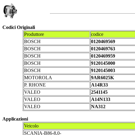
Codici Originali
Produttore
codice
BOSCH
0120469569
BOSCH
0120469763
BOSCH
0120469959
BOSCH
9120145000
BOSCH
9120145003
MOTOROLA
9AR6025K
P. RHONE
A14R33
VALEO
2541145
VALEO
A14N133
VALEO
NA312
Applicazioni
Veicolo
SCANIA-B86-8,0-