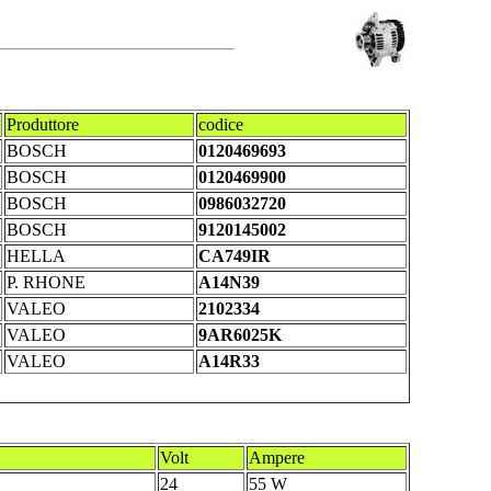
Produttore
codice
BOSCH
0120469693
BOSCH
0120469900
BOSCH
0986032720
BOSCH
9120145002
HELLA
CA749IR
P. RHONE
A14N39
VALEO
2102334
VALEO
9AR6025K
VALEO
A14R33
Volt
Ampere
24
55 W