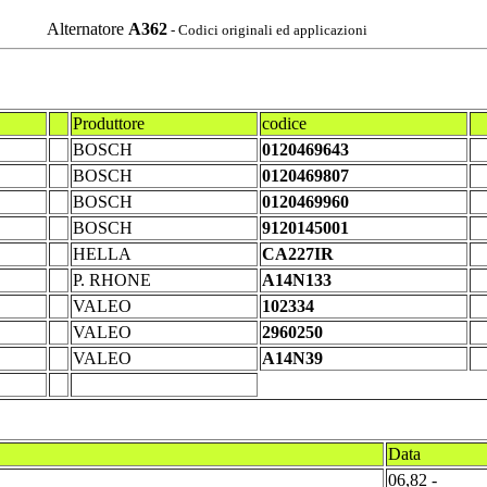
Alternatore
A362
- Codici originali ed applicazioni
Produttore
codice
BOSCH
0120469643
BOSCH
0120469807
BOSCH
0120469960
BOSCH
9120145001
HELLA
CA227IR
P. RHONE
A14N133
VALEO
102334
VALEO
2960250
VALEO
A14N39
Data
06,82 -