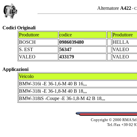
Alternatore
A422
- C
Codici Originali
Produttore
codice
Produttore
BOSCH
0986039480
HELLA
S. EST
56347
VALEO
VALEO
433179
VALEO
Applicazioni
Veicolo
BMW-316i -E 36-1,6-M 40 B 16,,,
BMW-318i -E 36-1,8-M 40 B 18,,,
BMW-318iS -Coupe -E 36-1,8-M 42 B 18,,,
Copyright © 2000 RMA Srl -
Tel./Fax +39 02 9