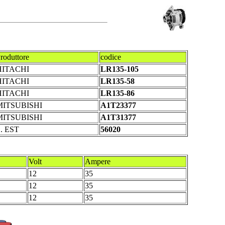
roduttore
codice
HITACHI
LR135-105
HITACHI
LR135-58
HITACHI
LR135-86
MITSUBISHI
A1T23377
MITSUBISHI
A1T31377
. EST
56020
Volt
Ampere
12
35
12
35
12
35