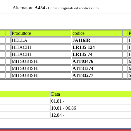
Alternatore
A434
- Codici originali ed applicazioni
Produttore
codice
P
HELLA
JA116IR
HITACHI
LR135-124
HITACHI
LR135-74
MITSUBISHI
A1T03476
MITSUBISHI
A1T31374
MITSUBISHI
A1T33277
S
Data
01,81 -
10,81 - 06,86
12,84 -