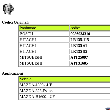
Codici Originali
Produttore
codice
BOSCH
0986034310
HITACHI
LR135-115
HITACHI
LR135-61
HITACHI
LR135-95
MITSUBISHI
A1T25097
MITSUBISHI
A1T31685
Applicazioni
Veicolo
MAZDA-1800- -UF
MAZDA-323-Estate-
MAZDA-B1600- -UF