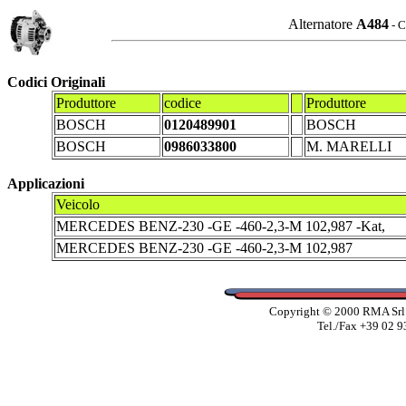
Alternatore
A484
- C
Codici Originali
Produttore
codice
Produttore
BOSCH
0120489901
BOSCH
BOSCH
0986033800
M. MARELLI
Applicazioni
Veicolo
MERCEDES BENZ-230 -GE -460-2,3-M 102,987 -Kat,
MERCEDES BENZ-230 -GE -460-2,3-M 102,987
Copyright © 2000 RMA Srl -
Tel./Fax +39 02 9