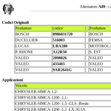
Alternatore
A89
- Co
Codici Originali
Produttore
codice
Produttore
BOSCH
0986031720
BOSCH
DUCELLIER
516003
FEMSA
LUCAS
LRA280
MOTOROL
P. RHONE
A12R50
S. EST
VALEO
2098826
VALEO
VALEO
433403
VALEO
VALEO
9AR2641G
VALEO
Applicazioni
Veicolo
CHRYSLER-SIMCA-1,2-
CHRYSLER-SIMCA-1200 -1,1-
CHRYSLER-SIMCA-1200 -1,3 -GLS -Break-
CHRYSLER-SIMCA-1200 -1,3 -LX-3G1A